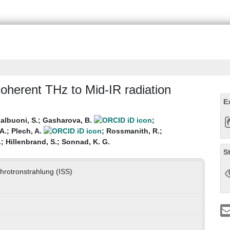
oherent THz to Mid-IR radiation
E
albuoni, S.
;
Gasharova, B.
;
A.
;
Plech, A.
;
Rossmanith, R.
;
.
;
Hillenbrand, S.
;
Sonnad, K. G.
S
chrotronstrahlung (ISS)