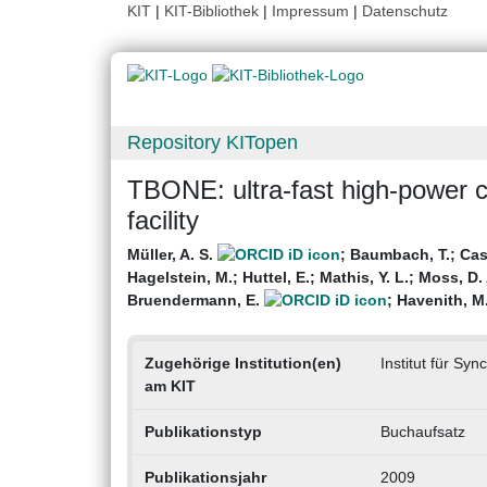
KIT
|
KIT-Bibliothek
|
Impressum
|
Datenschutz
Repository KITopen
TBONE: ultra-fast high-power c
facility
Müller, A. S.
;
Baumbach, T.
;
Cas
Hagelstein, M.
;
Huttel, E.
;
Mathis, Y. L.
;
Moss, D. 
Bruendermann, E.
;
Havenith, M
Zugehörige Institution(en)
Institut für Syn
am KIT
Publikationstyp
Buchaufsatz
Publikationsjahr
2009