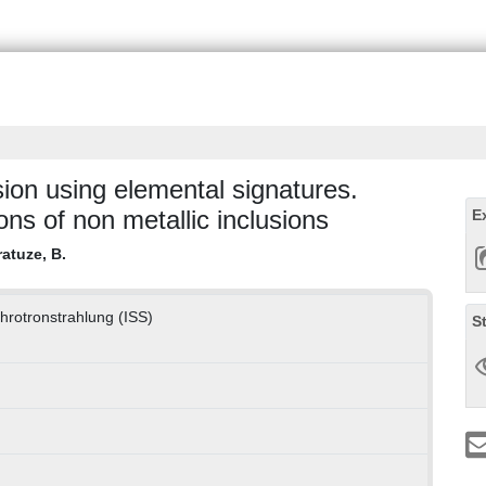
ion using elemental signatures.
ns of non metallic inclusions
E
atuze, B.
chrotronstrahlung (ISS)
S