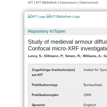
KIT
|
KIT-Bibliothek
|
Impressum
|
Datenschutz
Repository KITopen
Study of medieval armour diffus
Confocal micro-XRF investigatio
Leroy, S.
;
Dillmann, P.
;
Simon, R.
;
Williams, A.
;
Gr
Zugehörige Institution(en)
Institut für Syn
am KIT
Publikationstyp
Buchaufsatz
Publikationsjahr
2009
Sprache
Englisch