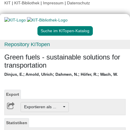
KIT
|
KIT-Bibliothek
|
Impressum
|
Datenschutz
Suche im KITopen-Katalog
Repository KITopen
Green fuels - sustainable solutions for
transportation
Dinjus, E.
;
Arnold, Ulrich
;
Dahmen, N.
;
Höfer, R.
;
Wach, W.
Export
Exportieren als ...
Statistiken