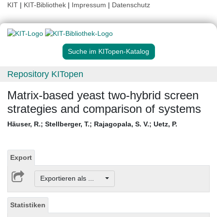
KIT
|
KIT-Bibliothek
|
Impressum
|
Datenschutz
Suche im KITopen-Katalog
Repository KITopen
Matrix-based yeast two-hybrid screen
strategies and comparison of systems
Häuser, R.
;
Stellberger, T.
;
Rajagopala, S. V.
;
Uetz, P.
Export
Exportieren als ...
Statistiken