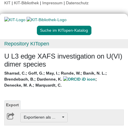
KIT
|
KIT-Bibliothek
|
Impressum
|
Datenschutz
Suche im KITopen-Katalog
Repository KITopen
U L3 edge XAFS investigation on U(VI)
dimer species
Sharrad, C.
;
Goff, G.
;
May, I.
;
Runde, W.
;
Banik, N. L.
;
Brendebach, B.
;
Dardenne, K.
;
Denecke, M. A.
;
Marquardt, C.
Export
Exportieren als ...