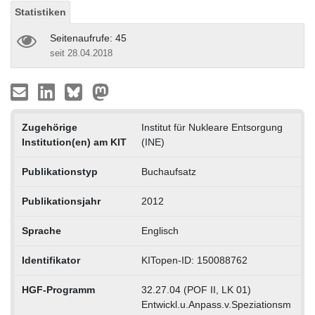
Statistiken
Seitenaufrufe: 45
seit 28.04.2018
Zugehörige
Institut für Nukleare Entsorgung
Institution(en) am KIT
(INE)
Publikationstyp
Buchaufsatz
Publikationsjahr
2012
Sprache
Englisch
Identifikator
KITopen-ID: 150088762
HGF-Programm
32.27.04 (POF II, LK 01)
Entwickl.u.Anpass.v.Speziationsm