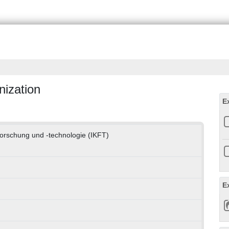
nization
E
eforschung und -technologie (IKFT)
E