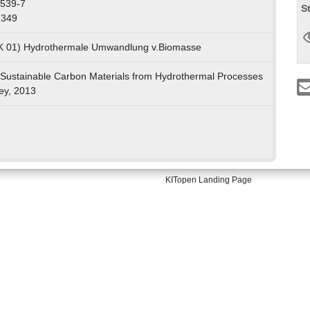
7539-7
S
2349
LK 01) Hydrothermale Umwandlung v.Biomasse
g.] Sustainable Carbon Materials from Hydrothermal Processes
ley, 2013
KITopen Landing Page