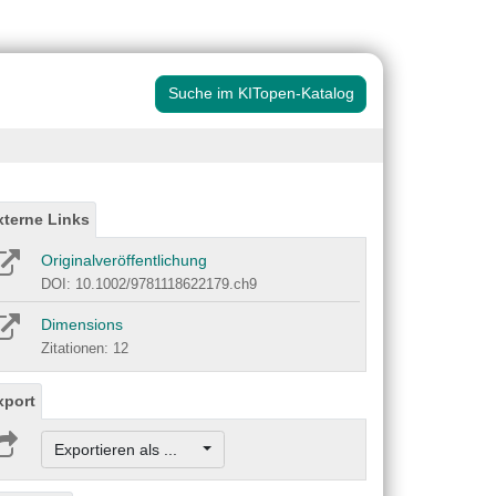
Suche im KITopen-Katalog
xterne Links
Originalveröffentlichung
DOI: 10.1002/9781118622179.ch9
Dimensions
Zitationen: 12
xport
Exportieren als ...