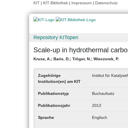
KIT
|
KIT-Bibliothek
|
Impressum
|
Datenschutz
Repository KITopen
Scale-up in hydrothermal carbo
Kruse, A.
;
Baris, D.
;
Tröger, N.
;
Wieczorek, P.
Zugehörige
Institut für Katalys
Institution(en) am KIT
Publikationstyp
Buchaufsatz
Publikationsjahr
2013
Sprache
Englisch