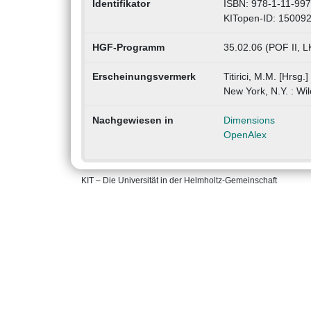
Identifikator
ISBN: 978-1-11-99
KITopen-ID: 15009
HGF-Programm
35.02.06 (POF II, 
Erscheinungsvermerk
Titirici, M.M. [Hrs
New York, N.Y. : Wi
Nachgewiesen in
Dimensions
OpenAlex
KIT – Die Universität in der Helmholtz-Gemeinschaft