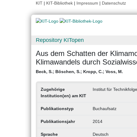
KIT
|
KIT-Bibliothek
|
Impressum
|
Datenschutz
Repository KITopen
Aus dem Schatten der Klimamode
Klimawandels durch Sozialwiss
Beck, S.
;
Böschen, S.
;
Kropp, C.
;
Voss, M.
Zugehörige
Institut für Technikfo
Institution(en) am KIT
Publikationstyp
Buchaufsatz
Publikationsjahr
2014
Sprache
Deutsch