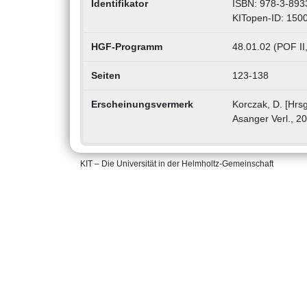
Identifikator
ISBN: 978-3-893
KITopen-ID: 150
HGF-Programm
48.01.02 (POF II
Seiten
123-138
Erscheinungsvermerk
Korczak, D. [Hrsg
Asanger Verl., 2
KIT – Die Universität in der Helmholtz-Gemeinschaft