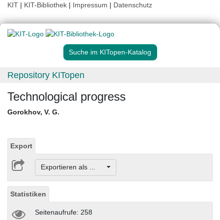
KIT
|
KIT-Bibliothek
|
Impressum
|
Datenschutz
Suche im KITopen-Katalog
Repository KITopen
Technological progress
Gorokhov, V. G.
Export
Exportieren als ...
Statistiken
Seitenaufrufe: 258