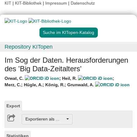
KIT
|
KIT-Bibliothek
|
Impressum
|
Datenschutz
Suche im KITopen-Katalog
Repository KITopen
Im Sog der Daten. Herausforderungen
des 'Big Data-Zeitalters'
Orwat, C.
;
Heil, R.
;
Merz, C.
;
Hügle, A.
;
König, R.
;
Grunwald, A.
Export
Exportieren als ...
Statistiken