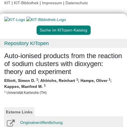
KIT
|
KIT-Bibliothek
|
Impressum
|
Datenschutz
Suche im KITopen-Katalog
Repository KITopen
Auto-ionised products from the reaction
of sodium clusters with dioxygen:
theory and experiment
1
1
1
Elliott, Simon D.
;
Ahlrichs, Reinhart
;
Hampe, Oliver
;
1
Kappes, Manfred M.
1
Universität Karlsruhe (TH)
Externe Links
Originalveröffentlichung