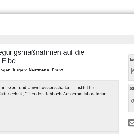
legungsmaßnahmen auf die
 Elbe
E
inger, Jürgen
;
Nestmann, Franz
eur-, Geo- und Umweltwissenschaften – Institut für
S
Kulturtechnik, "Theodor-Rehbock-Wasserbaulaboratorium"