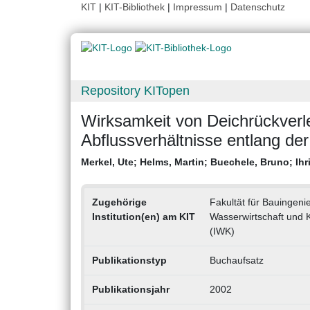
KIT
|
KIT-Bibliothek
|
Impressum
|
Datenschutz
Repository KITopen
Wirksamkeit von Deichrückver
Abflussverhältnisse entlang der
Merkel, Ute
;
Helms, Martin
;
Buechele, Bruno
;
Ihr
Zugehörige
Fakultät für Bauingeni
Institution(en) am KIT
Wasserwirtschaft und 
(IWK)
Publikationstyp
Buchaufsatz
Publikationsjahr
2002