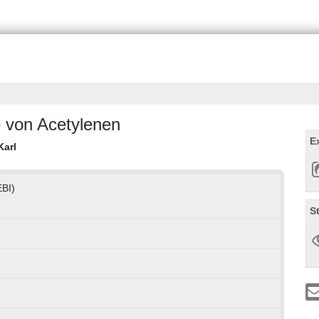
 von Acetylenen
E
Karl
EBI)
S