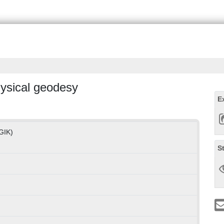
hysical geodesy
E
(GIK)
S