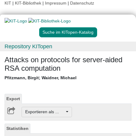
KIT
|
KIT-Bibliothek
|
Impressum
|
Datenschutz
Suche im KITopen-Katalog
Repository KITopen
Attacks on protocols for server-aided
RSA computation
Pfitzmann, Birgit
;
Waidner, Michael
Export
Exportieren als ...
Statistiken