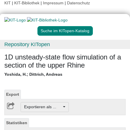
KIT
|
KIT-Bibliothek
|
Impressum
|
Datenschutz
Suche im KITopen-Katalog
Repository KITopen
1D unsteady-state flow simulation of a
section of the upper Rhine
Yoshida, H.
;
Dittrich, Andreas
Export
Exportieren als ...
Statistiken