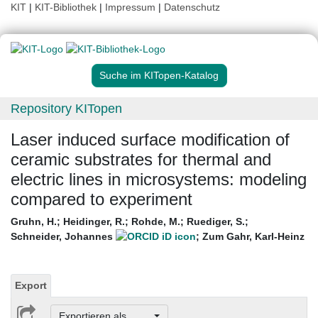
KIT
|
KIT-Bibliothek
|
Impressum
|
Datenschutz
Suche im KITopen-Katalog
Repository KITopen
Laser induced surface modification of
ceramic substrates for thermal and
electric lines in microsystems: modeling
compared to experiment
Gruhn, H.
;
Heidinger, R.
;
Rohde, M.
;
Ruediger, S.
;
Schneider, Johannes
;
Zum Gahr, Karl-Heinz
Export
Exportieren als ...