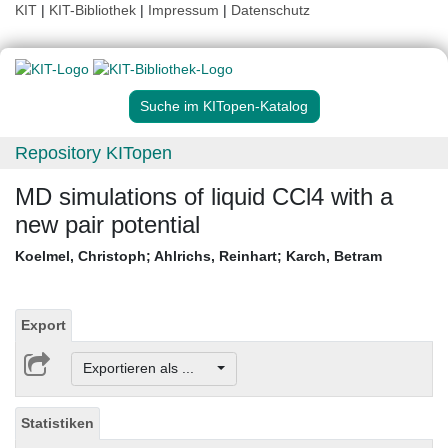
KIT
|
KIT-Bibliothek
|
Impressum
|
Datenschutz
Suche im KITopen-Katalog
Repository KITopen
MD simulations of liquid CCl4 with a
new pair potential
Koelmel, Christoph
;
Ahlrichs, Reinhart
;
Karch, Betram
Export
Exportieren als ...
Statistiken