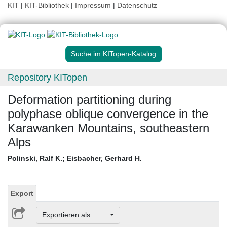
KIT
|
KIT-Bibliothek
|
Impressum
|
Datenschutz
Suche im KITopen-Katalog
Repository KITopen
Deformation partitioning during
polyphase oblique convergence in the
Karawanken Mountains, southeastern
Alps
Polinski, Ralf K.
;
Eisbacher, Gerhard H.
Export
Exportieren als ...