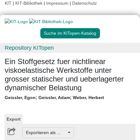
KIT
|
KIT-Bibliothek
|
Impressum
|
Datenschutz
Suche im KITopen-Katalog
Repository KITopen
Ein Stoffgesetz fuer nichtlinear
viskoelastische Werkstoffe unter
grosser statischer und ueberlagerter
dynamischer Belastung
Geissler, Egon
;
Geissler, Adam
;
Weber, Herbert
Export
Exportieren als ...