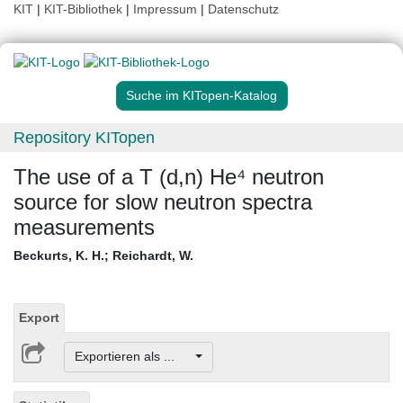
KIT
|
KIT-Bibliothek
|
Impressum
|
Datenschutz
Suche im KITopen-Katalog
Repository KITopen
The use of a T (d,n) He⁴ neutron
source for slow neutron spectra
measurements
Beckurts, K. H.
;
Reichardt, W.
Export
Exportieren als ...