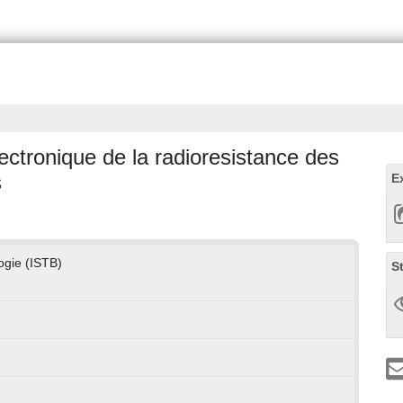
ectronique de la radioresistance des
s
E
logie (ISTB)
S