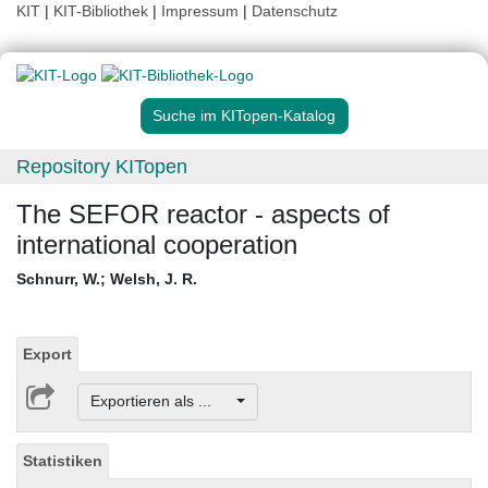
KIT
|
KIT-Bibliothek
|
Impressum
|
Datenschutz
Suche im KITopen-Katalog
Repository KITopen
The SEFOR reactor - aspects of
international cooperation
Schnurr, W.
;
Welsh, J. R.
Export
Exportieren als ...
Statistiken