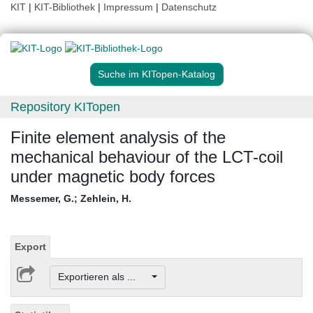
KIT
|
KIT-Bibliothek
|
Impressum
|
Datenschutz
Suche im KITopen-Katalog
Repository KITopen
Finite element analysis of the
mechanical behaviour of the LCT-coil
under magnetic body forces
Messemer, G.
;
Zehlein, H.
Export
Exportieren als ...