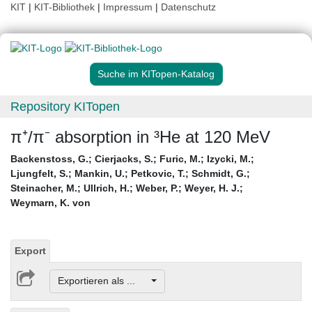
KIT
|
KIT-Bibliothek
|
Impressum
|
Datenschutz
Suche im KITopen-Katalog
Repository KITopen
π⁺/π⁻ absorption in ³He at 120 MeV
Backenstoss, G.
;
Cierjacks, S.
;
Furic, M.
;
Izycki, M.
;
Ljungfelt, S.
;
Mankin, U.
;
Petkovic, T.
;
Schmidt, G.
;
Steinacher, M.
;
Ullrich, H.
;
Weber, P.
;
Weyer, H. J.
;
Weymarn, K. von
Export
Exportieren als ...