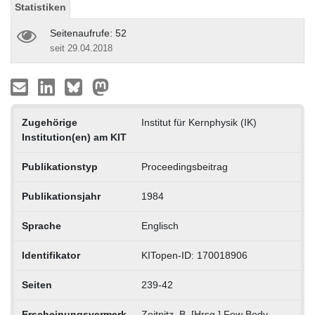
Statistiken
Seitenaufrufe: 52
seit 29.04.2018
Zugehörige
Institut für Kernphysik (IK)
Institution(en) am KIT
Publikationstyp
Proceedingsbeitrag
Publikationsjahr
1984
Sprache
Englisch
Identifikator
KITopen-ID: 170018906
Seiten
239-42
Erscheinungsvermerk
Zeitnitz, B. [Hrsg.] Few Body