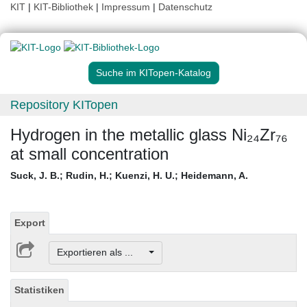
KIT
|
KIT-Bibliothek
|
Impressum
|
Datenschutz
Suche im KITopen-Katalog
Repository KITopen
Hydrogen in the metallic glass Ni₂₄Zr₇₆
at small concentration
Suck, J. B.
;
Rudin, H.
;
Kuenzi, H. U.
;
Heidemann, A.
Export
Exportieren als ...
Statistiken