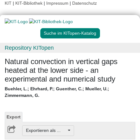
KIT
|
KIT-Bibliothek
|
Impressum
|
Datenschutz
Suche im KITopen-Katalog
Repository KITopen
Natural convection in vertical gaps
heated at the lower side - an
experimental and numerical study
Buehler, L.
;
Ehrhard, P.
;
Guenther, C.
;
Mueller, U.
;
Zimmermann, G.
Export
Exportieren als ...