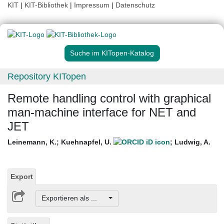
KIT
|
KIT-Bibliothek
|
Impressum
|
Datenschutz
Suche im KITopen-Katalog
Repository KITopen
Remote handling control with graphical
man-machine interface for NET and
JET
Leinemann, K.
;
Kuehnapfel, U.
;
Ludwig, A.
Export
Exportieren als ...