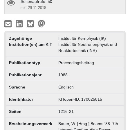
Seitenaufrufe: 50
seit 29.11.2018
Zugehörige
Institut für Kernphysik (IK)
Institution(en) am KIT
Institut für Neutronenphysik und
Reaktortechnik (INR)
Publikationstyp
Proceedingsbeitrag
Publikationsjahr
1988
Sprache
Englisch
Identifikator
KITopen-ID: 170025815
Seiten
1216-21
Erscheinungsvermerk
Bauer, W. [Hrsg.] Beams '88: 7th
Internat.Conf.on High Power