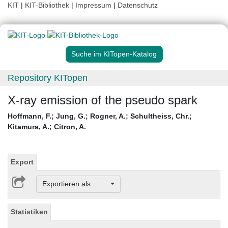
KIT
|
KIT-Bibliothek
|
Impressum
|
Datenschutz
Suche im KITopen-Katalog
Repository KITopen
X-ray emission of the pseudo spark
Hoffmann, F.
;
Jung, G.
;
Rogner, A.
;
Schultheiss, Chr.
;
Kitamura, A.
;
Citron, A.
Export
Exportieren als ...
Statistiken