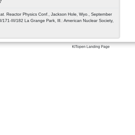
7
nat. Reactor Physics Conf., Jackson Hole, Wyo., September
III/171-III/182 La Grange Park, Ill.: American Nuclear Society,
KITopen Landing Page