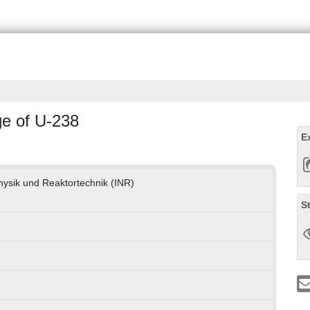
e of U-238
E
physik und Reaktortechnik (INR)
S