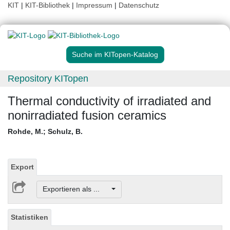
KIT
|
KIT-Bibliothek
|
Impressum
|
Datenschutz
Suche im KITopen-Katalog
Repository KITopen
Thermal conductivity of irradiated and
nonirradiated fusion ceramics
Rohde, M.
;
Schulz, B.
Export
Exportieren als ...
Statistiken