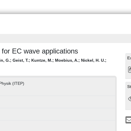
for EC wave applications
E
n, G.
;
Geist, T.
;
Kuntze, M.
;
Moebius, A.
;
Nickel, H. U.
;
 Physik (ITEP)
S