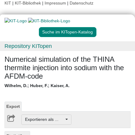
KIT
|
KIT-Bibliothek
|
Impressum
|
Datenschutz
Suche im KITopen-Katalog
Repository KITopen
Numerical simulation of the THINA
thermite injection into sodium with the
AFDM-code
Wilhelm, D.
;
Huber, F.
;
Kaiser, A.
Export
Exportieren als ...