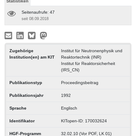
Statistiken
Seitenaufrufe: 47
seit 08.09.2018
Zugehörige
Institut für Neutronenphysik und
Institution(en) am KIT
Reaktortechnik (INR)
Institut für Reaktorsicherheit
(IRS_CN)
Publikationstyp
Proceedingsbeitrag
Publikationsjahr
1992
Sprache
Englisch
Identifikator
KITopen-ID: 170032624
HGF-Programm
32.02.10 (Vor POF, LK 01)