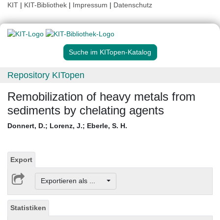
KIT
|
KIT-Bibliothek
|
Impressum
|
Datenschutz
Suche im KITopen-Katalog
Repository KITopen
Remobilization of heavy metals from
sediments by chelating agents
Donnert, D.
;
Lorenz, J.
;
Eberle, S. H.
Export
Exportieren als ...
Statistiken