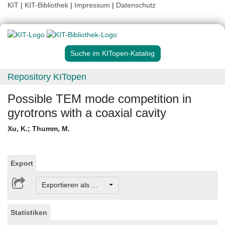
KIT
|
KIT-Bibliothek
|
Impressum
|
Datenschutz
Suche im KITopen-Katalog
Repository KITopen
Possible TEM mode competition in
gyrotrons with a coaxial cavity
Xu, K.
;
Thumm, M.
Export
Exportieren als ...
Statistiken