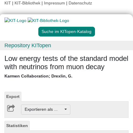
KIT
|
KIT-Bibliothek
|
Impressum
|
Datenschutz
Suche im KITopen-Katalog
Repository KITopen
Low energy tests of the standard model
with neutrinos from muon decay
Karmen Collaboration
;
Drexlin, G.
Export
Exportieren als ...
Statistiken