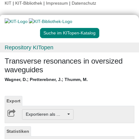
KIT
|
KIT-Bibliothek
|
Impressum
|
Datenschutz
Suche im KITopen-Katalog
Repository KITopen
Transverse resonances in oversized
waveguides
Wagner, D.
;
Pretterebner, J.
;
Thumm, M.
Export
Exportieren als ...
Statistiken