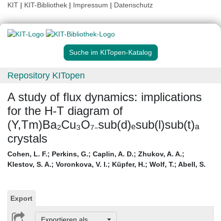
KIT
|
KIT-Bibliothek
|
Impressum
|
Datenschutz
Suche im KITopen-Katalog
Repository KITopen
A study of flux dynamics: implications
for the H-T diagram of
(Y,Tm)Ba₂Cu₃O₇₋sub(d)ₑsub(l)sub(t)ₐ
crystals
Cohen, L. F.
;
Perkins, G.
;
Caplin, A. D.
;
Zhukov, A. A.
;
Klestov, S. A.
;
Voronkova, V. I.
;
Küpfer, H.
;
Wolf, T.
;
Abell, S.
Export
Exportieren als ...