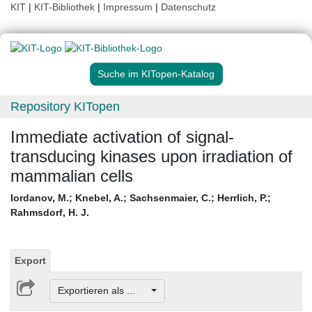
KIT
|
KIT-Bibliothek
|
Impressum
|
Datenschutz
Suche im KITopen-Katalog
Repository KITopen
Immediate activation of signal-
transducing kinases upon irradiation of
mammalian cells
Iordanov, M.
;
Knebel, A.
;
Sachsenmaier, C.
;
Herrlich, P.
;
Rahmsdorf, H. J.
Export
Exportieren als ...