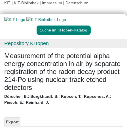
KIT
|
KIT-Bibliothek
|
Impressum
|
Datenschutz
Suche im KITopen-Katalog
Repository KITopen
Measurement of the potential alpha
energy concentration in air by separate
registration of the radon decay product
214-Po using nuclear track etched
detectors
Dörschel, B.
;
Burgkhardt, B.
;
Kubsch, T.
;
Kupschus, A.
;
Piesch, E.
;
Reinhard, J.
Export