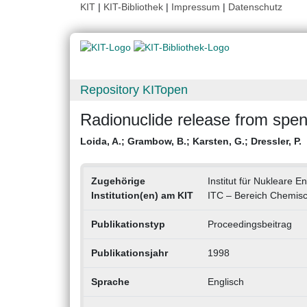
KIT
|
KIT-Bibliothek
|
Impressum
|
Datenschutz
Repository KITopen
Radionuclide release from spe
Loida, A.
;
Grambow, B.
;
Karsten, G.
;
Dressler, P.
Zugehörige
Institut für Nukleare E
Institution(en) am KIT
ITC – Bereich Chemisc
Publikationstyp
Proceedingsbeitrag
Publikationsjahr
1998
Sprache
Englisch