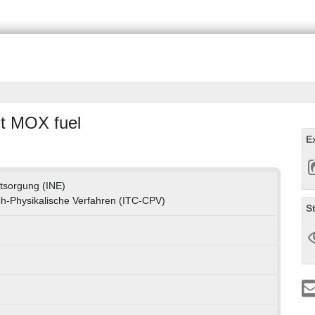
nt MOX fuel
E
ntsorgung (INE)
h-Physikalische Verfahren (ITC-CPV)
S