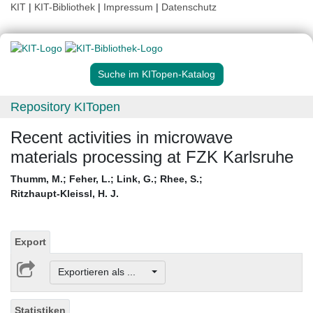
KIT
|
KIT-Bibliothek
|
Impressum
|
Datenschutz
Suche im KITopen-Katalog
Repository KITopen
Recent activities in microwave
materials processing at FZK Karlsruhe
Thumm, M.
;
Feher, L.
;
Link, G.
;
Rhee, S.
;
Ritzhaupt-Kleissl, H. J.
Export
Exportieren als ...
Statistiken