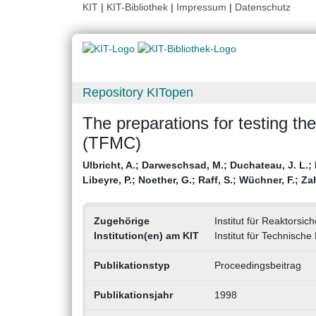
KIT
|
KIT-Bibliothek
|
Impressum
|
Datenschutz
Repository KITopen
The preparations for testing th
(TFMC)
Ulbricht, A.
;
Darweschsad, M.
;
Duchateau, J. L.
;
Libeyre, P.
;
Noether, G.
;
Raff, S.
;
Wüchner, F.
;
Za
Zugehörige
Institut für Reaktorsic
Institution(en) am KIT
Institut für Technische
Publikationstyp
Proceedingsbeitrag
Publikationsjahr
1998