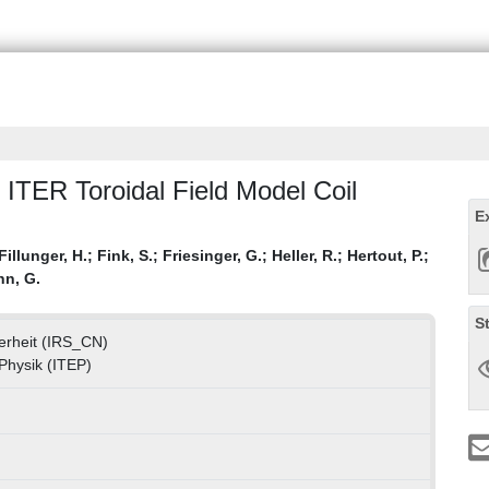
e ITER Toroidal Field Model Coil
E
Fillunger, H.
;
Fink, S.
;
Friesinger, G.
;
Heller, R.
;
Hertout, P.
;
hn, G.
S
herheit (IRS_CN)
 Physik (ITEP)