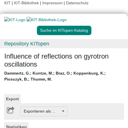
KIT
|
KIT-Bibliothek
|
Impressum
|
Datenschutz
Suche im KITopen-Katalog
Repository KITopen
Influence of reflections on gyrotron
oscillations
Dammertz, G.
;
Kuntze, M.
;
Braz, O.
;
Koppenburg, K.
;
Piosczyk, B.
;
Thumm, M.
Export
Exportieren als ...
Statistiken