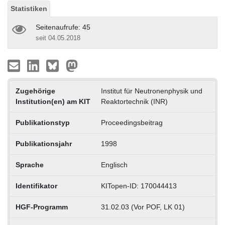
Statistiken
Seitenaufrufe: 45
seit 04.05.2018
Zugehörige
Institut für Neutronenphysik und
Institution(en) am KIT
Reaktortechnik (INR)
Publikationstyp
Proceedingsbeitrag
Publikationsjahr
1998
Sprache
Englisch
Identifikator
KITopen-ID: 170044413
HGF-Programm
31.02.03 (Vor POF, LK 01)