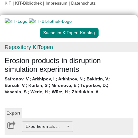
KIT
|
KIT-Bibliothek
|
Impressum
|
Datenschutz
Suche im KITopen-Katalog
Repository KITopen
Erosion products in disruption
simulation experiments
Safronov, V.
;
Arkhipov, I.
;
Arkhipov, N.
;
Bakhtin, V.
;
Barsuk, V.
;
Kurkin, S.
;
Mironova, E.
;
Toporkov, D.
;
Vasenin, S.
;
Werle, H.
;
Würz, H.
;
Zhitlukhin, A.
Export
Exportieren als ...