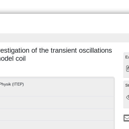
stigation of the transient oscillations
odel coil
E
 Physik (ITEP)
S