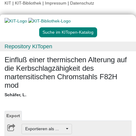
KIT
|
KIT-Bibliothek
|
Impressum
|
Datenschutz
Suche im KITopen-Katalog
Repository KITopen
Einfluß einer thermischen Alterung auf
die Kerbschlagzähigkeit des
martensitischen Chromstahls F82H
mod
Schäfer, L.
Export
Exportieren als ...