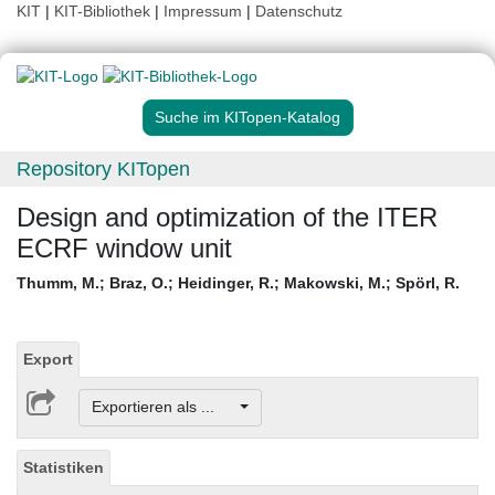
KIT
|
KIT-Bibliothek
|
Impressum
|
Datenschutz
Suche im KITopen-Katalog
Repository KITopen
Design and optimization of the ITER
ECRF window unit
Thumm, M.
;
Braz, O.
;
Heidinger, R.
;
Makowski, M.
;
Spörl, R.
Export
Exportieren als ...
Statistiken