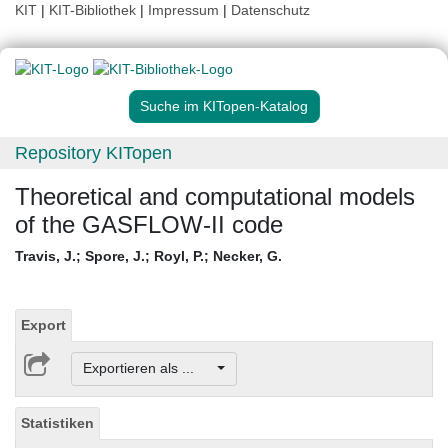
KIT
|
KIT-Bibliothek
|
Impressum
|
Datenschutz
Suche im KITopen-Katalog
Repository KITopen
Theoretical and computational models
of the GASFLOW-II code
Travis, J.
;
Spore, J.
;
Royl, P.
;
Necker, G.
Export
Exportieren als ...
Statistiken