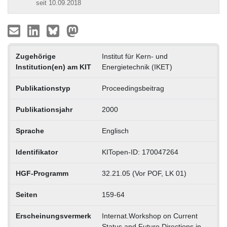
seit 10.09.2018
Zugehörige
Institut für Kern- und
Institution(en) am KIT
Energietechnik (IKET)
Publikationstyp
Proceedingsbeitrag
Publikationsjahr
2000
Sprache
Englisch
Identifikator
KITopen-ID: 170047264
HGF-Programm
32.21.05 (Vor POF, LK 01)
Seiten
159-64
Erscheinungsvermerk
Internat.Workshop on Current
Status and Future Directions in